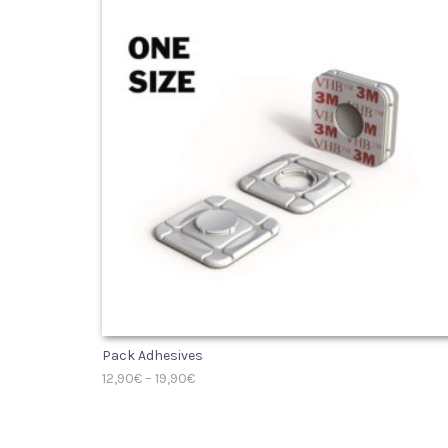
Pack Adhesives
12,90
€
–
19,90
€
SELECT OPTIONS