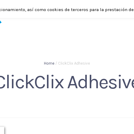
cionamiento, así como cookies de terceros para la prestación de 
SHOP
ABOUT
APPLICATIONS
ENGLISH
Home
/ ClickClix Adhesive
ClickClix Adhesiv