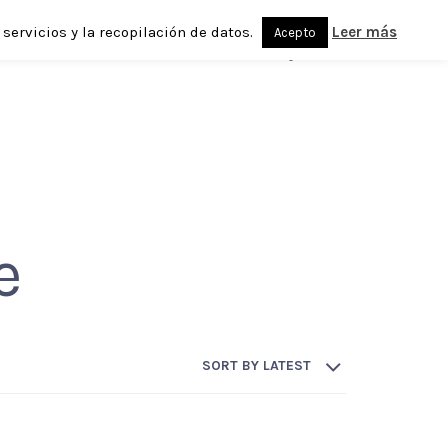
servicios y la recopilación de datos.
Leer más
Acepto
0
e
SORT BY LATEST