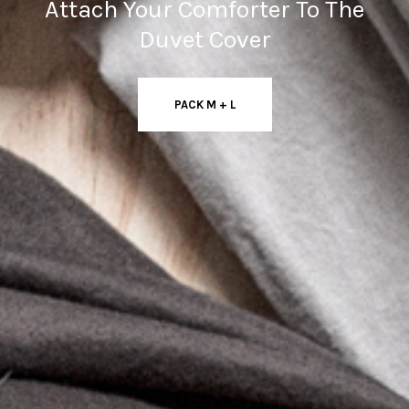
Attach Your Comforter To The
Duvet Cover
PACK M + L