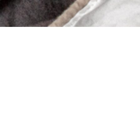
Worldwide Shipping
GO TO THE STORE
The ClickClix Family