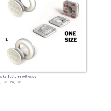
cks Button + Adhesive
,50
€
–
26,90
€
SELECT OPTIONS