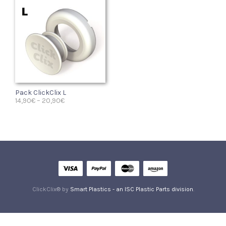
Pack ClickClix L
14,90
€
–
20,90
€
SELECT OPTIONS
ClickClix® by
Smart Plastics - an ISC Plastic Parts division
.