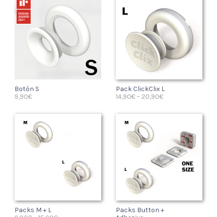
Botón S
Pack ClickClix L
9,90
€
14,90
€
–
20,90
€
SELECT OPTIONS
SELECT OPTIONS
Packs M + L
Packs Button +